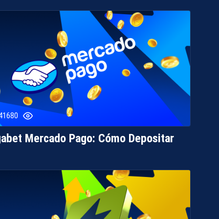
41680
abet Mercado Pago: Cómo Depositar