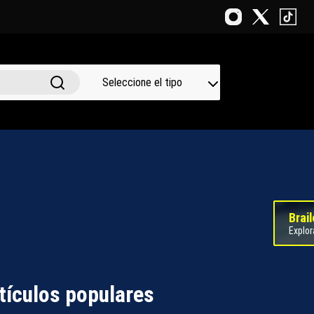
Seleccione el tipo
Brail
Explor
tículos populares