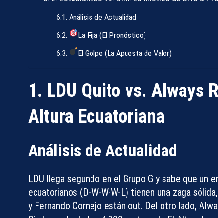
Análisis de Actualidad
La Fija (El Pronóstico)
El Golpe (La Apuesta de Valor)
1. LDU Quito vs. Always R
Altura Ecuatoriana
Análisis de Actualidad
LDU llega segundo en el Grupo G y sabe que
un e
ecuatorianos (D-W-W-W-L) tienen una zaga sólida, 
y Fernando Cornejo están out. Del otro lado, Alw