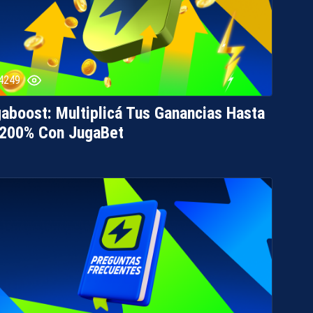
4249
aboost: Multiplicá Tus Ganancias Hasta
 200% Con JugaBet