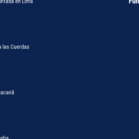
Fun
lantada en Lima
a las Cuerdas
aracanã
ueba