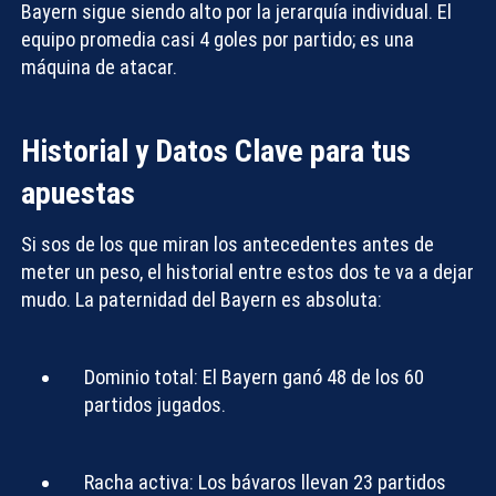
Bayern sigue siendo alto por la jerarquía individual. El
equipo promedia casi 4 goles por partido; es una
máquina de atacar.
Historial y Datos Clave para tus
apuestas
Si sos de los que miran los antecedentes antes de
meter un peso, el historial entre estos dos te va a dejar
mudo. La paternidad del Bayern es absoluta:
Dominio total:
El Bayern ganó 48 de los 60
partidos jugados.
Racha activa:
Los bávaros llevan 23 partidos