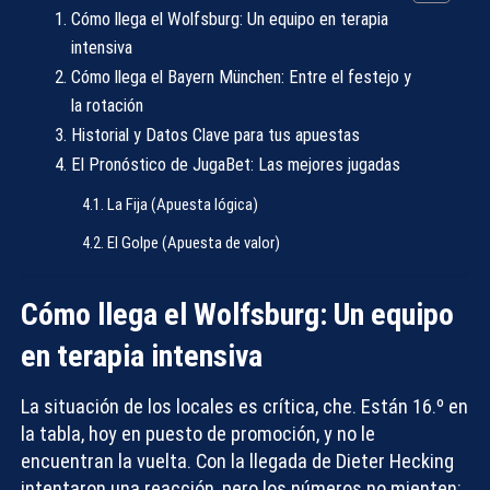
Cómo llega el Wolfsburg: Un equipo en terapia
intensiva
Cómo llega el Bayern München: Entre el festejo y
la rotación
Historial y Datos Clave para tus apuestas
El Pronóstico de JugaBet: Las mejores jugadas
La Fija (Apuesta lógica)
El Golpe (Apuesta de valor)
Cómo llega el Wolfsburg: Un equipo
en terapia intensiva
La situación de los locales es crítica, che. Están 16.º en
la tabla, hoy en puesto de
promoción
, y no le
encuentran la vuelta. Con la llegada de
Dieter Hecking
intentaron una reacción, pero los números no mienten: