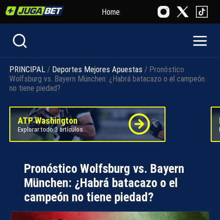
Home
PRINCIPAL
/
Deportes
Mejores Apuestas
/ Pronóstico
Wolfsburg vs. Bayern München: ¿Habrá batacazo o el campeón
no tiene piedad?
ATP Washington
Explorar todo 3 artículos
Pronóstico Wolfsburg vs. Bayern
München: ¿Habrá batacazo o el
campeón no tiene piedad?