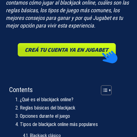
contamos cómo jugar al blackjack online, cuáles son las
reglas básicas, los tipos de juego más comunes, los
mejores consejos para ganar y por qué Jugabet es tu
mejor opción para vivir esta experiencia.
Contents
¿Qué es el blackjack online?
Reglas básicas del blackjack
Opciones durante el juego
Tipos de blackjack online más populares
Blackjack clásico