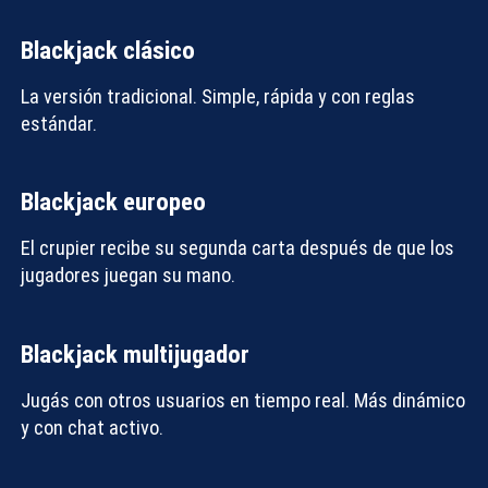
Blackjack clásico
La versión tradicional. Simple, rápida y con reglas
estándar.
Blackjack europeo
El crupier recibe su segunda carta después de que los
jugadores juegan su mano.
Blackjack multijugador
Jugás con otros usuarios en tiempo real. Más dinámico
y con chat activo.