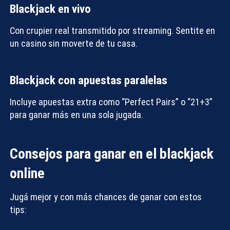
Blackjack en vivo
Con crupier real transmitido por streaming. Sentite en
un casino sin moverte de tu casa.
Blackjack con apuestas paralelas
Incluye apuestas extra como “Perfect Pairs” o “21+3”
para ganar más en una sola jugada.
Consejos para ganar en el blackjack
online
Jugá mejor y con más chances de ganar con estos
tips: