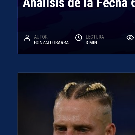
Análisis de la Fecha 
AUTOR
LECTURA
GONZALO IBARRA
3 MIN