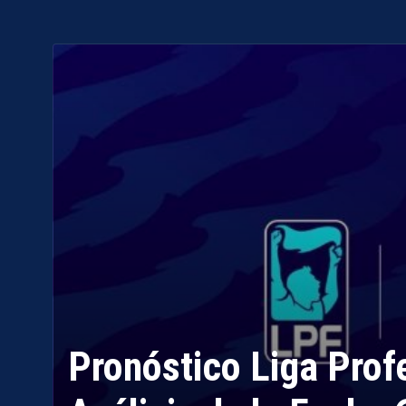
Pronóstico Liga Prof