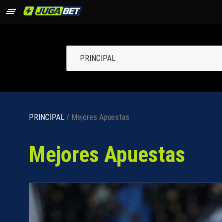
PRINCIPAL
PRINCIPAL
/ Mejores Apuestas
Mejores Apuestas