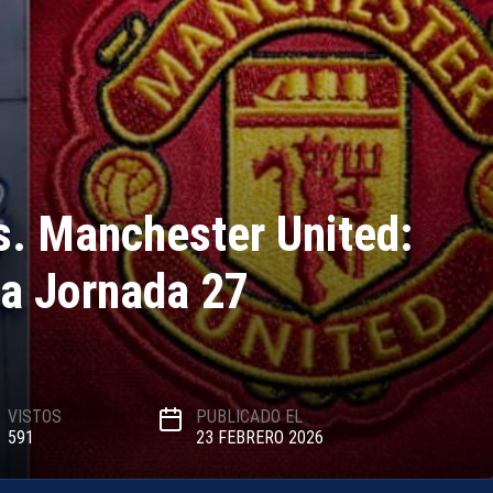
s. Manchester United:
la Jornada 27
VISTOS
PUBLICADO EL
591
23 FEBRERO 2026