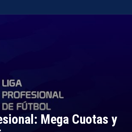
esional: Mega Cuotas y