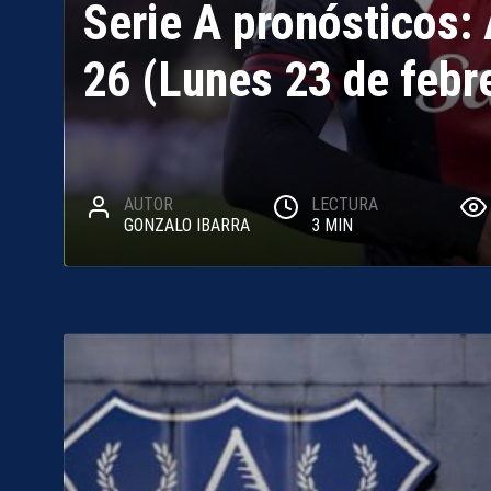
Serie A pronósticos: 
26 (Lunes 23 de febr
AUTOR
LECTURA
GONZALO IBARRA
3 MIN